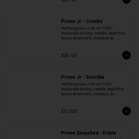
Prime Jr - Combo
Hamburguesa Jr de res 100% 
madurada de 60gr, cebolla, pepinillos, 
queso americano, mostaza de 
pepinillos y pan brioche + Papas + Jugo 
del Valle.
$24.100
Prime Jr - Sencilla
Hamburguesa Jr de res 100% 
madurada de 60g, cebolla, pepinillos, 
queso americano, mostaza de 
pepinillos y pan brioche.
$12.500
Prime Smashed - Doble