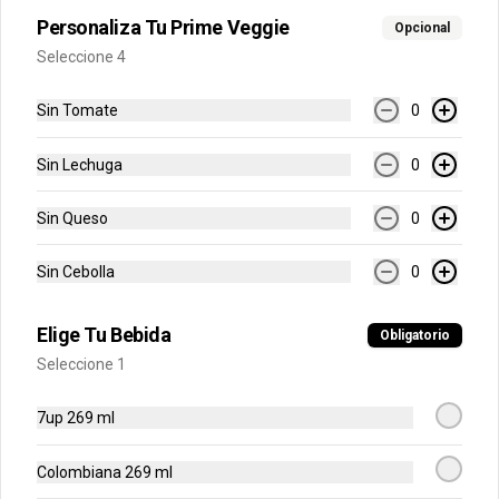
Personaliza Tu Prime Veggie
Nuevas Burgers
Opcional
Seleccione 4
Falafel Burger - Combo
Sin Tomate
0
Hamburguesa 150gr de proteína vegetal 
en pan brioche con queso costeño frito, 
Sin Lechuga
0
cebolla caramelizada, lechuga, tomate 
y salsa + Papas + Bebida.
Sin Queso
0
$33.900
Sin Cebolla
0
Falafel Burger - Sencilla
Hamburguesa 150gr de proteína vegetal 
Elige Tu Bebida
Obligatorio
en pan brioche con queso costeño frito, 
Seleccione 1
cebolla caramelizada, lechuga, tomate 
y salsa.
7up 269 ml
$30.900
Colombiana 269 ml