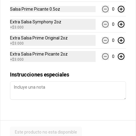
Conócenos
Salsa Prime Picante 0.5oz
0
Contacto
Extra Salsa Symphony 2oz
0
+
$3.000
Términos y condiciones
Política de privacidad
Extra Salsa Prime Original 2oz
0
+
$3.000
Redes sociales
Extra Salsa Prime Picante 2oz
0
+
$3.000
Instagram
Instrucciones especiales
Mi cuenta
Pedir
Iniciar sesión
Powered by
Este producto no esta disponible