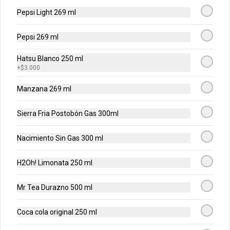
Pollo Burger - Combo
Pepsi Light 269 ml
Hamburguesa 150gr de pollo apanado 
en pan brioche con coleslaw, pepinillos 
y salsa + Papas + Bebida.
Pepsi 269 ml
Hatsu Blanco 250 ml
$35.900
+
$3.000
Manzana 269 ml
Pollo Burger - Sencilla
Hamburguesa 150gr de pollo apanado 
Sierra Fria Postobón Gas 300ml
en pan brioche con coleslaw, pepinillos 
y salsa.
Nacimiento Sin Gas 300 ml
$32.900
H2Oh! Limonata 250 ml
Smash Mermelada - Combo
Mr Tea Durazno 500 ml
Hamburguesa de res 100% madurada 
de 125gr, mermelada de arándanos, 
Coca cola original 250 ml
mayonesa ajo cebolla y pan brioche + 
Papas + Bebida.