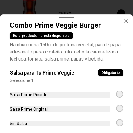
$5.850
Combo Prime Veggie Burger
Fuze Tea Durazno 400 ml
Este producto no esta disponible
Fuze Tea Durazno 400 ml
Hamburguesa 150gr de proteína vegetal, pan de papa
artesanal, queso costeño frito, cebolla caramelizada,
lechuga, tomate, salsa prime, papas y bebida.
$5.850
Salsa para Tu Prime Veggie
Obligatorio
Seleccione 1
Fuze Tea Limón 400 ml
Salsa Prime Picante
Fuze Tea Limón 400 ml
Salsa Prime Original
$5.850
Sin Salsa