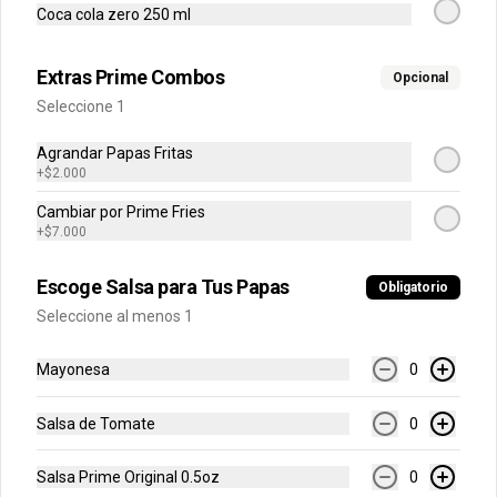
Coca cola zero 250 ml
$35.500
Extras Prime Combos
Opcional
Smash Sour - Combo
Seleccione 1
Hamburguesa de res 100% madurada 
de 125 gr, sour cream sriracha, 
Agrandar Papas Fritas
mayonesa ajo, pepinillos, cebolla y pan 
+
$2.000
brioche + Papas + Bebida.
Cambiar por Prime Fries
$35.500
+
$7.000
Escoge Salsa para Tus Papas
Obligatorio
Seleccione al menos 1
Mayonesa
0
Salsa de Tomate
0
Salsa Prime Original 0.5oz
0