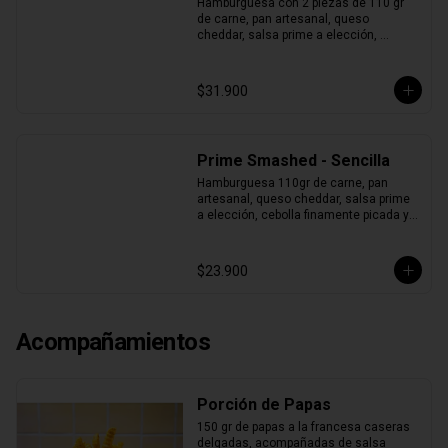
Hamburguesa con 2 piezas de 110 gr 
de carne, pan artesanal, queso 
cheddar, salsa prime a elección, 
cebolla finamente picada y pepinillos.
$31.900
Prime Smashed - Sencilla
Hamburguesa 110gr de carne, pan 
artesanal, queso cheddar, salsa prime 
a elección, cebolla finamente picada y 
pepinillos.
$23.900
Acompañamientos
Porción de Papas
150 gr de papas a la francesa caseras 
delgadas, acompañadas de salsa 