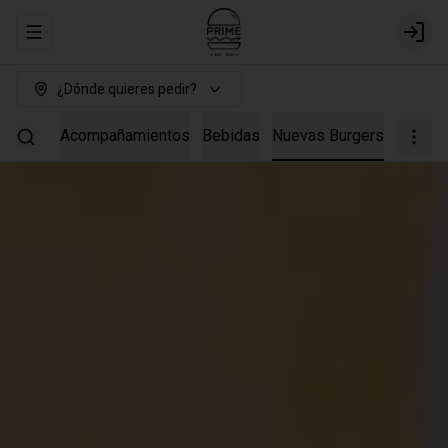
Abrir menu de navegación
Login
¿Dónde quieres pedir?
Burgers
Acompañamientos
Bebidas
Nuevas Burgers