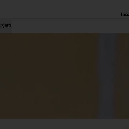
Inici
rgers