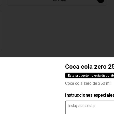
Coca cola zero 2
Este producto no esta disponib
Prime Fries
Coca cola zero de 250 ml
200Gr de papas a la francesa 
caseras delgadas, bañadas en 
queso cheddar, salsa prime, 
Instrucciones especiale
tocineta y cebollín.
$17.900