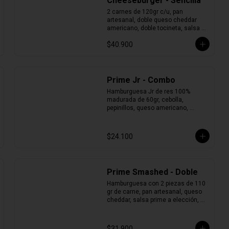
Cheeseburger - Sencilla
2 carnes de 120gr c/u, pan 
artesanal, doble queso cheddar 
americano, doble tocineta, salsa 
prime, cebolla morada y pepinillos.
$40.900
Prime Jr - Combo
Hamburguesa Jr de res 100% 
madurada de 60gr, cebolla, 
pepinillos, queso americano, 
mostaza de pepinillos y pan brioche 
+ Papas + Jugo del Valle.
$24.100
Prime Smashed - Doble
Hamburguesa con 2 piezas de 110 
gr de carne, pan artesanal, queso 
cheddar, salsa prime a elección, 
cebolla finamente picada y 
pepinillos.
$31.900