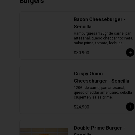
Burgers
Bacon Cheeseburger -
Sencilla
Hamburguesa 120gr de carne, pan 
artesanal, queso cheddar, tocineta, 
salsa prime, tomate, lechuga, 
cebolla y pepinillos.
$30.900
Crispy Onion
Cheeseburger - Sencilla
120Gr de carne, pan artesanal, 
queso cheddar americano, cebolla 
crujiente y salsa prime.
$24.900
Double Prime Burger -