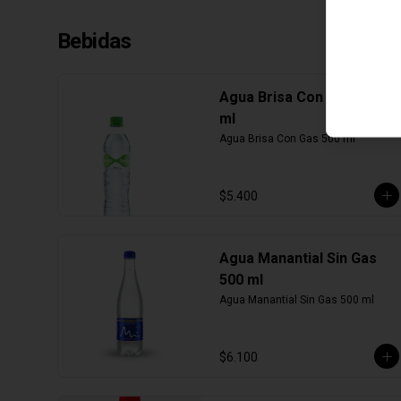
Bebidas
Agua Brisa Con Gas 500
ml
Agua Brisa Con Gas 500 ml
$5.400
Agua Manantial Sin Gas
500 ml
Agua Manantial Sin Gas 500 ml
$6.100