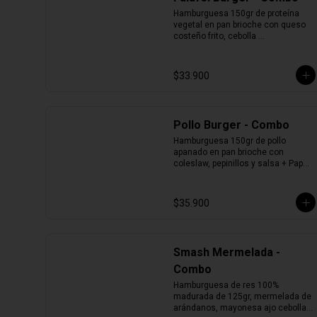
Hamburguesa 150gr de proteína 
vegetal en pan brioche con queso 
costeño frito, cebolla 
caramelizada, lechuga, tomate y 
salsa + Papas + Bebida.
$33.900
Pollo Burger - Combo
Hamburguesa 150gr de pollo 
apanado en pan brioche con 
coleslaw, pepinillos y salsa + Papas 
+ Bebida.
$35.900
Smash Mermelada -
Combo
Hamburguesa de res 100% 
madurada de 125gr, mermelada de 
arándanos, mayonesa ajo cebolla y 