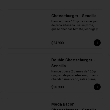
Cheeseburger - Sencilla
Hamburguesa 120gr de carne, pan 
de papa artesanal, salsa prime, 
queso cheddar, tomate, lechuga y 
cebolla morada.
$24.900
Double Cheeseburger -
Sencilla
Hamburguesa 2 carnes de 120gr 
c/u, pan de papa artesanal, queso 
cheddar americano, salsa prime, 
tomate, lechuga y cebolla morada.
$38.900
Mega Bacon