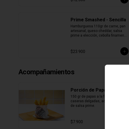
Prime Smashed - Sencilla
Hamburguesa 110gr de carne, pan 
artesanal, queso cheddar, salsa 
prime a elección, cebolla finamente 
picada y pepinillos.
$23.900
Acompañamientos
Porción de Papas
150 gr de papas a la francesa 
caseras delgadas, acompañadas 
de salsa prime.
$7.900