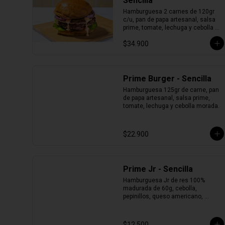
Sencilla
Hamburguesa 2 carnes de 120gr 
c/u, pan de papa artesanal, salsa 
prime, tomate, lechuga y cebolla 
morada.
$34.900
Prime Burger - Sencilla
Hamburguesa 125gr de carne, pan 
de papa artesanal, salsa prime, 
tomate, lechuga y cebolla morada.
$22.900
Prime Jr - Sencilla
Hamburguesa Jr de res 100% 
madurada de 60g, cebolla, 
pepinillos, queso americano, 
mostaza de pepinillos y pan 
brioche.
$12.500