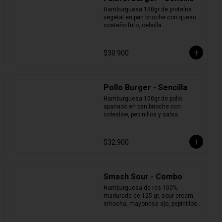
Hamburguesa 150gr de proteína 
vegetal en pan brioche con queso 
costeño frito, cebolla 
caramelizada, lechuga, tomate y 
salsa.
$30.900
Pollo Burger - Sencilla
Hamburguesa 150gr de pollo 
apanado en pan brioche con 
coleslaw, pepinillos y salsa.
$32.900
Smash Sour - Combo
Hamburguesa de res 100% 
madurada de 125 gr, sour cream 
sriracha, mayonesa ajo, pepinillos, 
cebolla y pan brioche + Papas + 
Bebida.