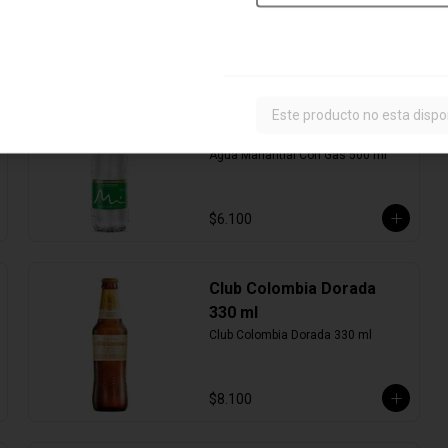
Agua Manantial Con Gas
Este producto no esta dispo
500 ml
Agua Manantial Con Gas 500 ml
$6.100
Club Colombia Dorada
330 ml
Club Colombia Dorada 330 ml
$8.100