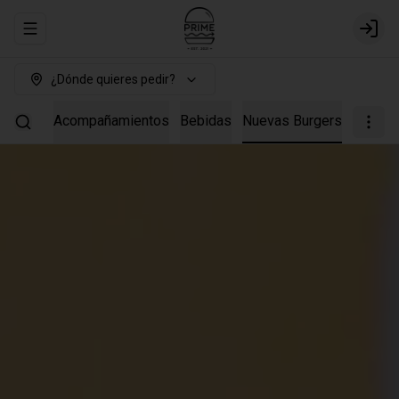
Abrir menu de navegación
Login
¿Dónde quieres pedir?
Burgers
Acompañamientos
Bebidas
Nuevas Burgers