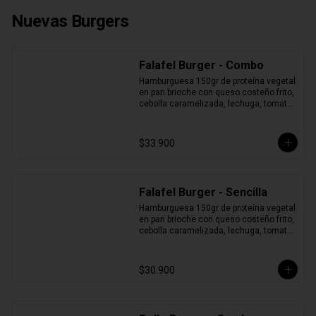
Nuevas Burgers
Falafel Burger - Combo
Hamburguesa 150gr de proteína vegetal 
en pan brioche con queso costeño frito, 
cebolla caramelizada, lechuga, tomate 
y salsa + Papas + Bebida.
$33.900
Falafel Burger - Sencilla
Hamburguesa 150gr de proteína vegetal 
en pan brioche con queso costeño frito, 
cebolla caramelizada, lechuga, tomate 
y salsa.
$30.900