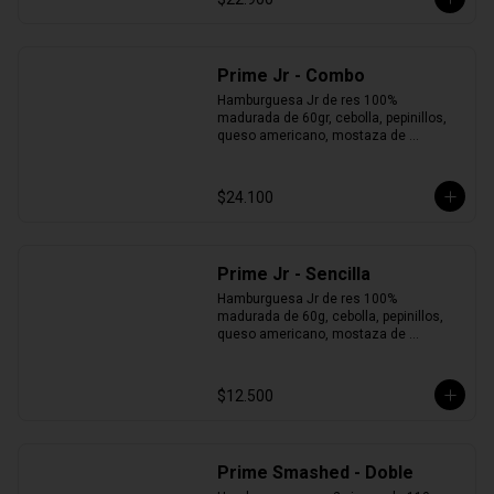
Prime Jr - Combo
Hamburguesa Jr de res 100% 
madurada de 60gr, cebolla, pepinillos, 
queso americano, mostaza de 
pepinillos y pan brioche + Papas + Jugo 
del Valle.
$24.100
Prime Jr - Sencilla
Hamburguesa Jr de res 100% 
madurada de 60g, cebolla, pepinillos, 
queso americano, mostaza de 
pepinillos y pan brioche.
$12.500
Prime Smashed - Doble