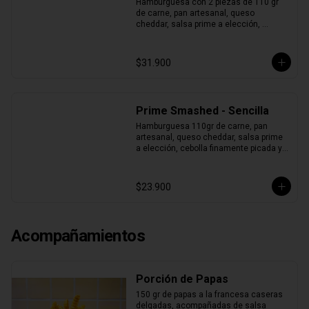
Hamburguesa con 2 piezas de 110 gr 
de carne, pan artesanal, queso 
cheddar, salsa prime a elección, 
cebolla finamente picada y pepinillos.
$31.900
Prime Smashed - Sencilla
Hamburguesa 110gr de carne, pan 
artesanal, queso cheddar, salsa prime 
a elección, cebolla finamente picada y 
pepinillos.
$23.900
Acompañamientos
Porción de Papas
150 gr de papas a la francesa caseras 
delgadas, acompañadas de salsa 