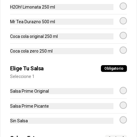
H2Oh! Limonata 250 ml
$35.500
Mr Tea Durazno 500 ml
Smash Sour - Combo
Coca cola original 250 ml
Hamburguesa de res 100% madurada 
de 125 gr, sour cream sriracha, 
mayonesa ajo, pepinillos, cebolla y pan 
Coca cola zero 250 ml
brioche + Papas + Bebida.
$35.500
Elige Tu Salsa
Obligatorio
Seleccione 1
Salsa Prime Original
Salsa Prime Picante
Sin Salsa