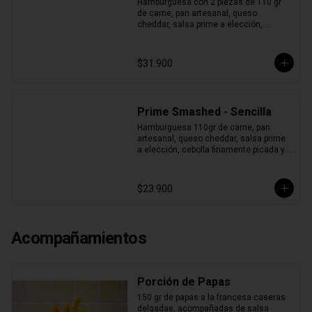
Hamburguesa con 2 piezas de 110 gr 
de carne, pan artesanal, queso 
cheddar, salsa prime a elección, 
cebolla finamente picada y pepinillos.
$31.900
Prime Smashed - Sencilla
Hamburguesa 110gr de carne, pan 
artesanal, queso cheddar, salsa prime 
a elección, cebolla finamente picada y 
pepinillos.
$23.900
Acompañamientos
Porción de Papas
150 gr de papas a la francesa caseras 
delgadas, acompañadas de salsa 