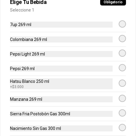
Pollo Burger - Combo
Elige Tu Bebida
Obligatorio
Hamburguesa 150gr de pollo apanado 
Seleccione 1
en pan brioche con coleslaw, pepinillos 
y salsa + Papas + Bebida.
7up 269 ml
$35.900
Colombiana 269 ml
Pepsi Light 269 ml
Pollo Burger - Sencilla
Hamburguesa 150gr de pollo apanado 
en pan brioche con coleslaw, pepinillos 
Pepsi 269 ml
y salsa.
Hatsu Blanco 250 ml
+
$3.000
$32.900
Manzana 269 ml
Smash Mermelada - Combo
Sierra Fria Postobón Gas 300ml
Hamburguesa de res 100% madurada 
de 125gr, mermelada de arándanos, 
mayonesa ajo cebolla y pan brioche + 
Nacimiento Sin Gas 300 ml
Papas + Bebida.