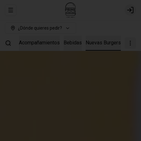
Abrir menu de navegación
Login
¿Dónde quieres pedir?
Burgers
Acompañamientos
Bebidas
Nuevas Burgers