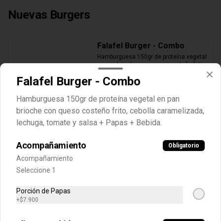
Nuevas Burgers
Falafel Burger - Combo
Hamburguesa 150gr de proteína vegetal 
en pan brioche con queso costeño frito, 
cebolla caramelizada, lechuga, tomate 
Falafel Burger - Combo
y salsa + Papas + Bebida.
Hamburguesa 150gr de proteína vegetal en pan
$33.900
brioche con queso costeño frito, cebolla caramelizada,
lechuga, tomate y salsa + Papas + Bebida.
Falafel Burger - Sencilla
Acompañamiento
Hamburguesa 150gr de proteína vegetal 
Obligatorio
en pan brioche con queso costeño frito, 
Acompañamiento
cebolla caramelizada, lechuga, tomate 
y salsa.
Seleccione 1
$30.900
Porción de Papas
+
$7.900