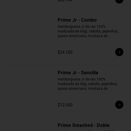
Prime Jr - Combo
Hamburguesa Jr de res 100% 
madurada de 60gr, cebolla, pepinillos, 
queso americano, mostaza de 
pepinillos y pan brioche + Papas + Jugo 
del Valle.
$24.100
Prime Jr - Sencilla
Hamburguesa Jr de res 100% 
madurada de 60g, cebolla, pepinillos, 
queso americano, mostaza de 
pepinillos y pan brioche.
$12.500
Prime Smashed - Doble